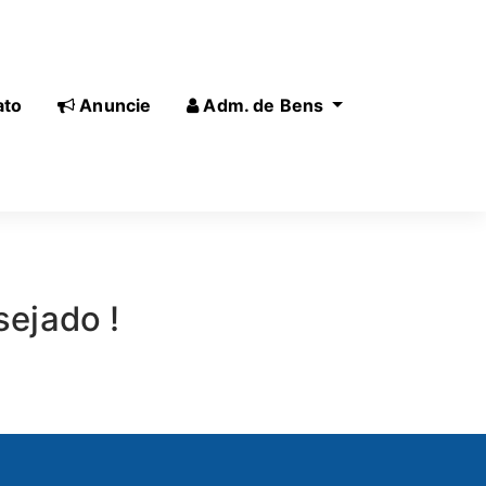
ato
Anuncie
Adm. de Bens
sejado !