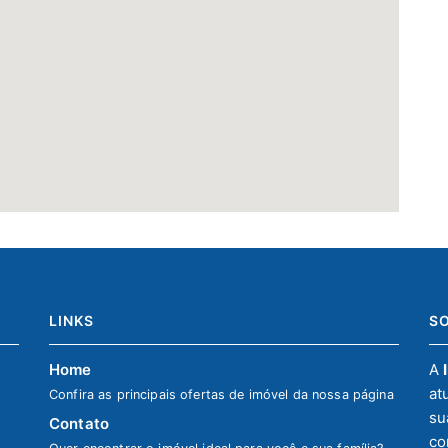
LINKS
S
Home
A
at
Confira as principais ofertas de imóvel da nossa página
su
Contato
co