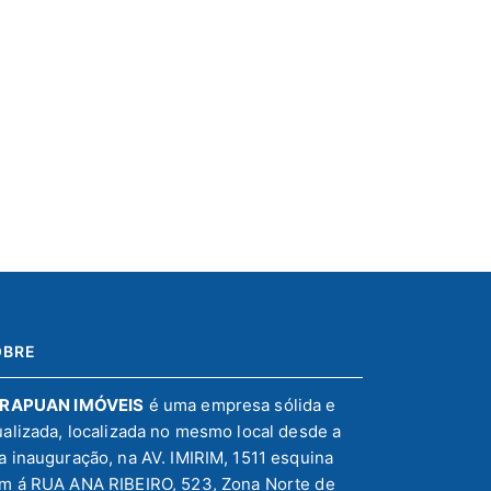
OBRE
IRAPUAN IMÓVEIS
é uma empresa sólida e
ualizada, localizada no mesmo local desde a
a inauguração, na AV. IMIRIM, 1511 esquina
m á RUA ANA RIBEIRO, 523, Zona Norte de